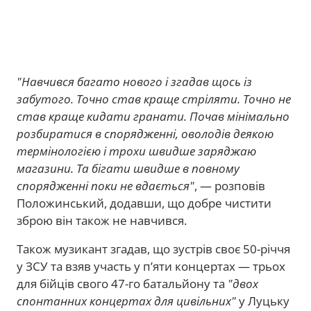
"Навчився багато нового і згадав щось із
забутого. Точно став краще стріляти. Точно не
став краще кидати гранати. Почав мінімально
розбиратися в спорядженні, оволодів деякою
термінологією і трохи швидше заряджаю
магазини. Та бігати швидше в повному
спорядженні поки не вдається"
, — розповів
Положинський, додавши, що добре чистити
зброю він також не навчився.
Також музикант згадав, що зустрів своє 50-річчя
у ЗСУ та взяв участь у п’яти концертах — трьох
для бійців свого 47-го батальйону та
"двох
спонтанних концертах для цивільних"
у Луцьку