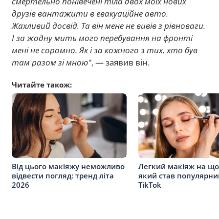
смертельно понівечені тіла двох моїх нових
друзів вантажити в евакуаційне авто.
Жахливий досвід. Та він мене не вивів з рівноваги.
І за жодну мить мого перебування на фронті
мені не соромно. Як і за кожного з тих, хто був
там разом зі мною"
, — заявив він.
Читайте також:
Від цього макіяжу неможливо
Легкий макіяж на що
відвести погляд: тренд літа
який став популярни
2026
TikTok