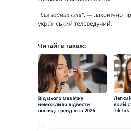
"Без зайвих слів",
—
лаконічно пі
український телеведучий.
Читайте також:
Від цього макіяжу
Легкий
неможливо відвести
який с
погляд: тренд літа 2026
TikTok