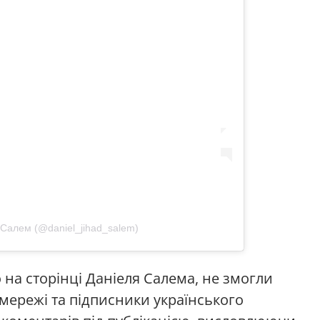
 Салем (@daniel_jihad_salem)
о на сторінці Даніеля Салема, не змогли
 мережі та підписники українського