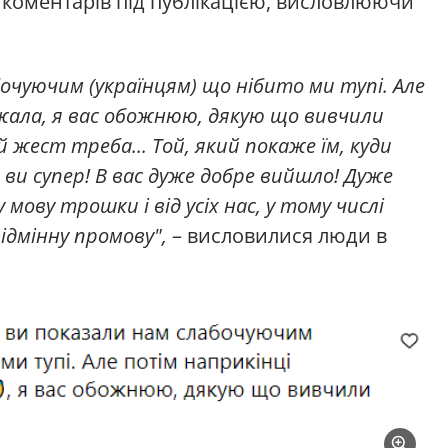
 коментарів під публікацією, висловлюючи
.
бочуючим (українцям) що нібито ми тупі. Але
ржала, я вас обожнюю, дякую що вивчили
 жест треба... Той, який покаже їм, куди
ь, ви супер! В вас дуже добре вийшло! Дуже
ову трошки і від усіх нас, у тому числі
ідмінну промову",
– висловилися люди в