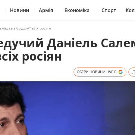
Новини
Армія
Економіка
Спорт
Кол
змішав з брудом" всіх росіян
ведучий Даніель Сале
сіх росіян
ОБЕРИ НОВИНИ.LIVE В