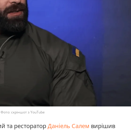
 Фото: скріншот з YouTube
ий та ресторатор
Даніель Салем
вирішив