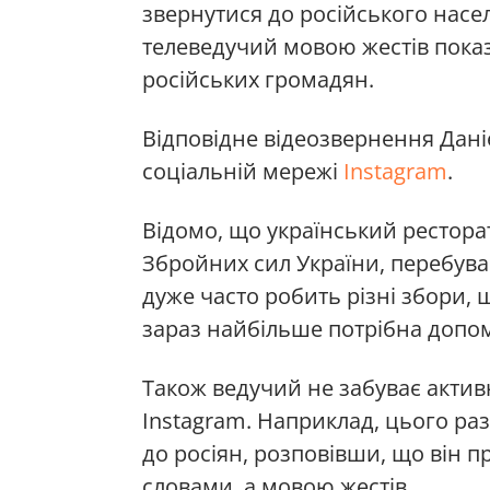
звернутися до російського насе
телеведучий мовою жестів показа
російських громадян.
Відповідне відеозвернення Даніе
соціальній мережі
Instagram
.
Відомо, що український рестора
Збройних сил України, перебува
дуже часто робить різні збори,
зараз найбільше потрібна допо
Також ведучий не забуває актив
Instagram. Наприклад, цього ра
до росіян, розповівши, що він п
словами, а мовою жестів.