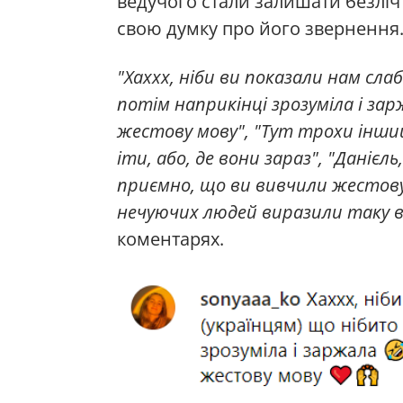
ведучого стали залишати безліч
свою думку про його звернення
"Хаххх, ніби ви показали нам сла
потім наприкінці зрозуміла і за
жестову мову", "Тут трохи інший
іти, або, де вони зараз", "Данієл
приємно, що ви вивчили жестову м
нечуючих людей виразили таку в
коментарях.