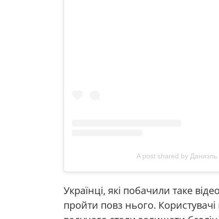
A post shared by Даниэль
Українці, які побачили таке віде
пройти повз нього. Користувачі