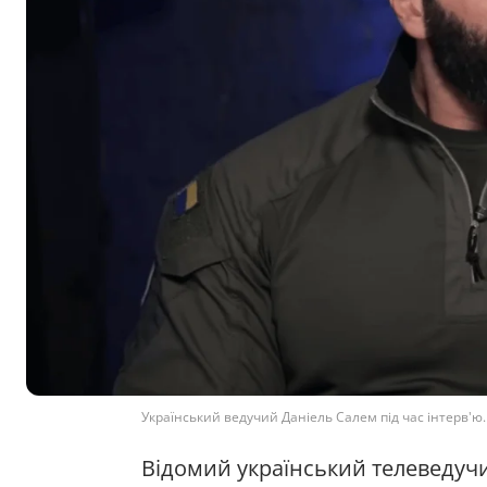
Український ведучий Даніель Салем під час інтерв'ю.
Відомий український телеведуч