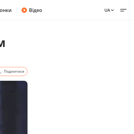
онки
Відео
UA
м
Поділитися