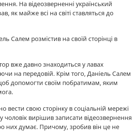
лення. На відеозверненні український
в, як майже всі на світі ставляться до
ль Салем розмістив на своїй сторінці в
тор вже давно знаходиться у лавах
ючи на передовій. Крім того, Даніель Салем
 щоб допомогти своїм побратимам, яким
мога.
но вести свою сторінку в соціальній мережі
зу чоловік вирішив записати відеозвернення
ро них думає. Причому, зробив він це не