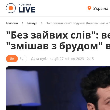
Україна
Головна
Гламур
"Без зайвих слів": ведучий Даніель Салем "
"Без зайвих слів": 
"змішав з брудом" в
Дата публікації:
27 квітня 2023 12:15
UA
RU