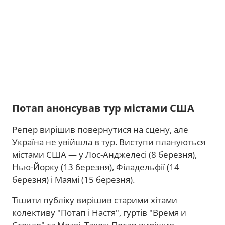
Потап анонсував тур містами США
Репер вирішив повернутися на сцену, але
Україна не увійшла в тур. Виступи плануються
містами США — у Лос-Анджелесі (8 березня),
Нью-Йорку (13 березня), Філадельфії (14
березня) і Маямі (15 березня).
Тішити публіку вирішив старими хітами
колективу "Потап і Настя", гуртів "Время и