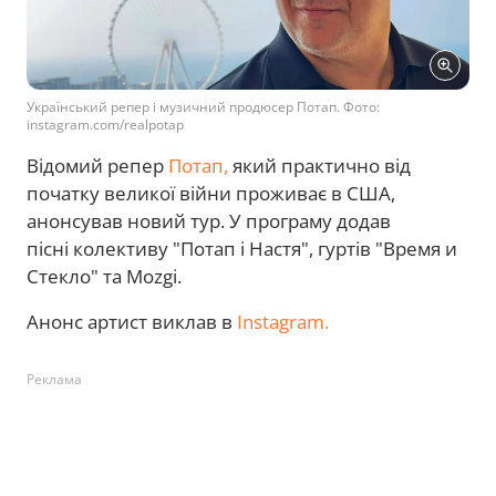
Український репер і музичний продюсер Потап. Фото:
instagram.com/realpotap
Відомий репер
Потап,
який практично від
початку великої війни проживає в США,
анонсував новий тур. У програму додав
пісні колективу "Потап і Настя", гуртів "Время и
Стекло" та Mozgi.
Анонс артист виклав в
Instagram.
Реклама