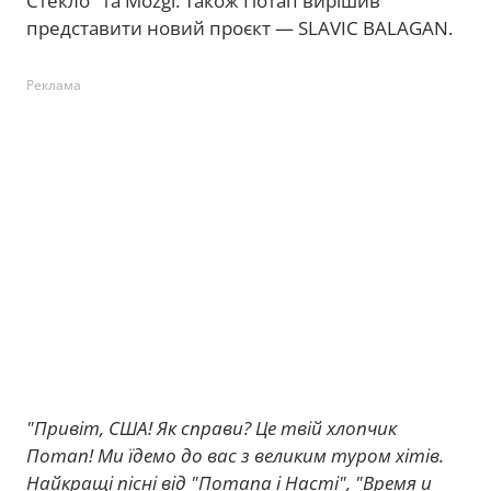
Стекло" та Mozgi. Також Потап вирішив
представити новий проєкт — SLAVIC BALAGAN.
Реклама
"Привіт, США! Як справи? Це твій хлопчик
Потап! Ми їдемо до вас з великим туром хітів.
Найкращі пісні від "Потапа і Насті", "Время и