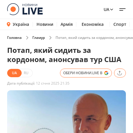
UA
Україна
Новини
Армія
Економіка
Спорт
Головна
Гламур
Потап, який сидить за кордоном, анонсува
Потап, який сидить за
кордоном, анонсував тур США
UA
RU
ОБЕРИ НОВИНИ.LIVE В
Дата публікації:
12 січня 2025 21:35