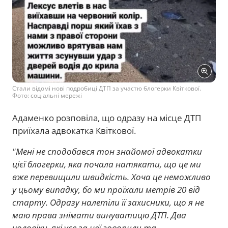
Стали відомі нові подробиці ДТП за участю блогерки Квіткової.
Фото: соціальні мережі
Адаменко розповіла, що одразу на місце ДТП
приїхала адвокатка Квіткової.
"Мені не сподобався тон знайомої адвокатки
цієї блогерки, яка почала натякати, що це ми
вже перевищили швидкість. Хоча це неможливо
у цьому випадку, бо ми проїхали метрів 20 від
старту. Одразу налетіли її захисники, що я не
маю права знімати винуватицю ДТП. Два
чоловіки, які усе за неї говорили та