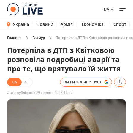
UA
Україна
Новини
Армія
Економіка
Спорт
Головна
Гламур
Потерпіла в ДТП з Квітковою розповіла подр
Потерпіла в ДТП з Квітковою
розповіла подробиці аварії та
про те, що врятувало їй життя
UA
RU
ОБЕРИ НОВИНИ.LIVE В
Дата публікації:
29 серпня 2023 16:27