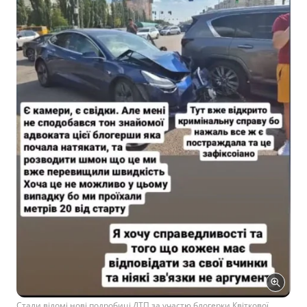
Стали відомі нові подробиці ДТП за участю блогерки Квіткової.