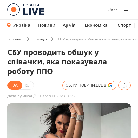
UA
Україна
Новини
Армія
Економіка
Спорт
Головна
Гламур
СБУ проводить обшук у співачки, яка пока
СБУ проводить обшук у
співачки, яка показувала
роботу ППО
UA
RU
ОБЕРИ НОВИНИ.LIVE В
Дата публікації:
31 травня 2023 10:22