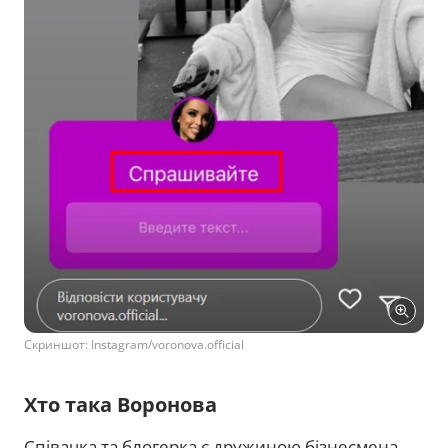
Скриншот: Instagram/voronova.official
Хто така Воронова
Співачка та блогерка є дружиною бізнесмена