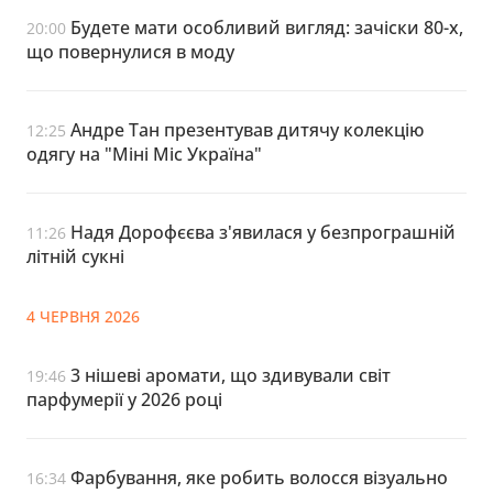
Будете мати особливий вигляд: зачіски 80-х,
20:00
що повернулися в моду
Андре Тан презентував дитячу колекцію
12:25
одягу на "Міні Міс Україна"
Надя Дорофєєва з'явилася у безпрограшній
11:26
літній сукні
4 ЧЕРВНЯ 2026
3 нішеві аромати, що здивували світ
19:46
парфумерії у 2026 році
Фарбування, яке робить волосся візуально
16:34